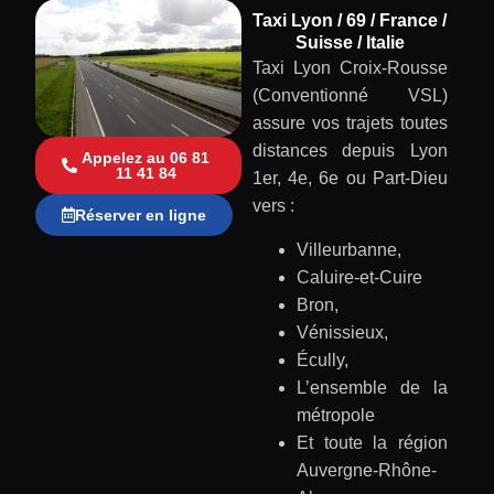
Taxi Lyon / 69 / France /
Suisse / Italie
Taxi Lyon Croix-Rousse
(Conventionné VSL)
assure vos trajets toutes
distances depuis Lyon
Appelez au 06 81
11 41 84
1er, 4e, 6e ou Part-Dieu
vers :
Réserver en ligne
Villeurbanne,
Caluire-et-Cuire
Bron,
Vénissieux,
Écully,
L’ensemble de la
métropole
Et toute la région
Auvergne-Rhône-