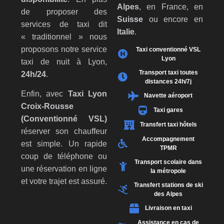
Alpes
, en France, en
de proposer des
Suisse
ou encore en
services de taxi dit
Italie
.
« traditionnel » nous
proposons notre service
Taxi conventionné VSL
Lyon
taxi de nuit à Lyon,
Transport taxi toutes
24h/24
.
distances 24h/7j
Enfin, avec
Taxi Lyon
Navette aéroport
Croix-Rousse
Taxi gares
(Conventionné VSL)
Transfert taxi hôtels
réserver son chauffeur
Accompagnement
est simple. Un rapide
TPMR
coup de téléphone ou
Transport scolaire dans
une réservation en ligne
la métropole
et votre trajet est assuré.
Transfert stations de ski
des Alpes
Livraison en taxi
Assistance en cas de